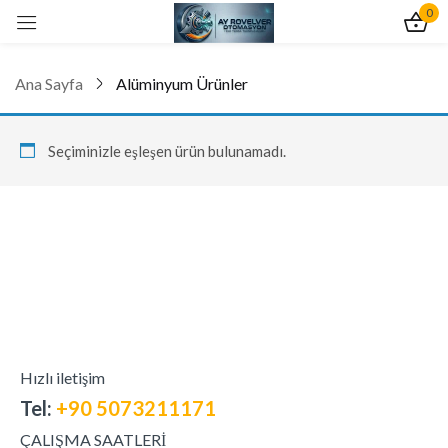
0
Giriş yap
Ana Sayfa
Alüminyum Ürünler
Seçiminizle eşleşen ürün bulunamadı.
Beni hatırla
Şifre hatırlat
Giriş Yap
Yeni hesap oluştur
Hızlı iletişim
Tel:
+90 5073211171
ÇALIŞMA SAATLERİ